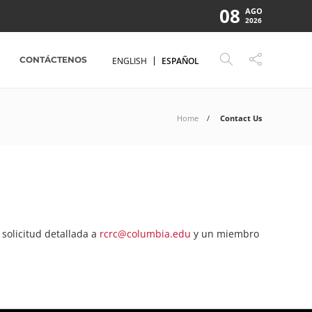
08
AGO
2026
CONTÁCTENOS
ENGLISH
ESPAÑOL
Home
Contact Us
 solicitud detallada a
rcrc@columbia.edu
y un miembro