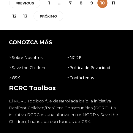
1
…
7
8
9
10
11
PREVIOUS
12
13
PRÓXIMO
CONOZCA MÁS
Sobre Nosotros
NCDP
Save the Children
Política de Privacidad
GSK
Contáctenos
RCRC Toolbox
El RCRC Toolbox fue desarrollada bajo la iniciativa
Resilient Children/Resilient Communities (RCRC). La
iniciativa RCRC es una alianza entre NCDP y Save the
Children, financiada con fondos de GSK.