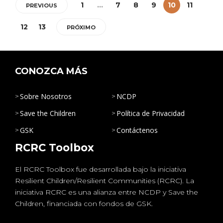
1
…
7
8
9
10
11
PREVIOUS
12
13
PRÓXIMO
CONOZCA MÁS
Sobre Nosotros
NCDP
Save the Children
Política de Privacidad
GSK
Contáctenos
RCRC Toolbox
El RCRC Toolbox fue desarrollada bajo la iniciativa
Resilient Children/Resilient Communities (RCRC). La
iniciativa RCRC es una alianza entre NCDP y Save the
Children, financiada con fondos de GSK.