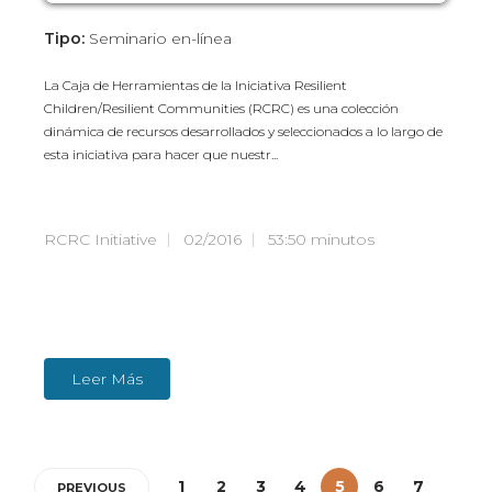
Tipo:
Seminario en-línea
La Caja de Herramientas de la Iniciativa Resilient
Children/Resilient Communities (RCRC) es una colección
dinámica de recursos desarrollados y seleccionados a lo largo de
esta iniciativa para hacer que nuestr...
RCRC Initiative
02/2016
53:50 minutos
Leer Más
1
2
3
4
5
6
7
PREVIOUS